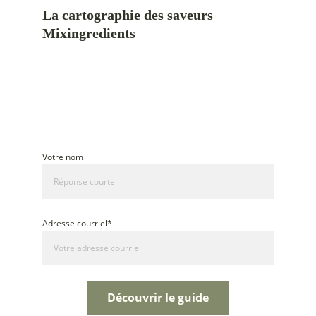
crispy on the outside.
La cartographie des saveurs 
Mixingredients
Portion the omelette onto the reserved 
oyster shells and serve hot, savoring the 
Cinq plats du monde, cuisinés au rythme 
unique combination of flavors and textures 
des saisons du Québec
from Malpeque Bay.
Un guide pour cuisiner avec une inspiration mondiale et 
des ingrédients de saison
Votre nom
Adresse courriel*
Découvrir le guide