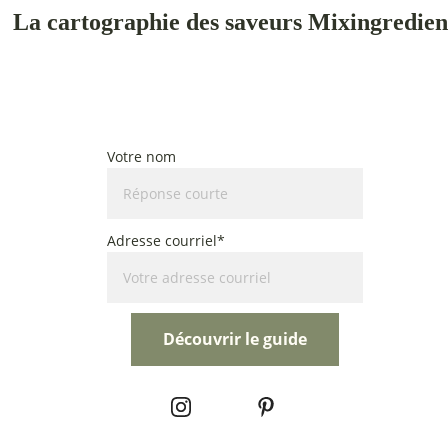
cken, and egg strips back into the pan. Season with salt and b
La cartographie des saveurs Mixingredien
 minutes, allowing the flavors to meld and the pasta to get sli
Cinq plats du monde, cuisinés au rythme des saisons du Qu
Un guide pour cuisiner avec une inspiration mondiale et des ingrédients de s
n onions for a fresh crunch. Serve hot and enjoy!
Votre nom
Adresse courriel*
Découvrir le guide