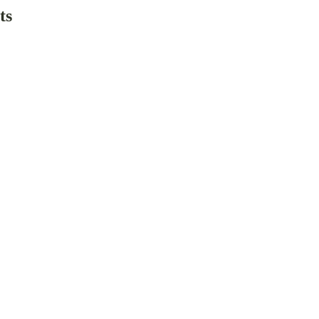
lack pepper. Stir-fry 
ts
ghtly crispy.
ébec
aison