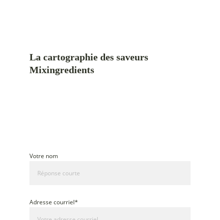
La cartographie des saveurs 
Mixingredients
Cinq plats du monde, cuisinés au rythme 
des saisons du Québec
Un guide pour cuisiner avec une inspiration mondiale et 
des ingrédients de saison
Votre nom
Adresse courriel*